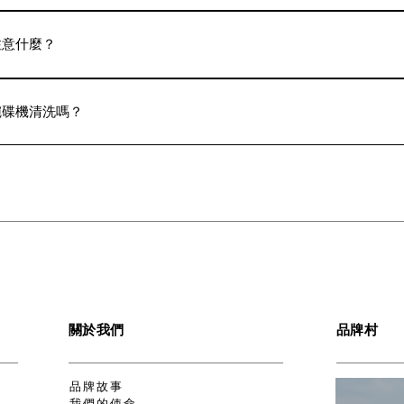
、避免使用大火和劇烈的溫度變化，以及避免中火7分鐘以上空燒。另
，即可完好保存琺瑯鑄鐵鍋。
注意什麼？
性清潔劑即可簡單清潔乾淨。
碗碟機清洗嗎？
意以下兩點。 1.請將鍋具單獨放入洗碗機，如有其他器皿相互碰撞可能
容易清除污垢也是琺瑯的特性，因此建議以海綿配合中性清潔劑手洗
關於我們
品牌村
品牌故事
我們的使命