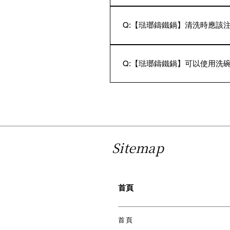
A: 請避免使用金屬製的廚具
潔乾淨以免污垢累積傷及琺瑯
Q:【琺瑯鑄鐵鍋】清洗時應該
A: 使用柔軟海綿與廚房用中
Q:【琺瑯鑄鐵鍋】可以使用洗
A: 基本上可以使用，但是請注
磨劑或漂白劑的餐具洗滌劑。
Sitemap
首頁
首頁