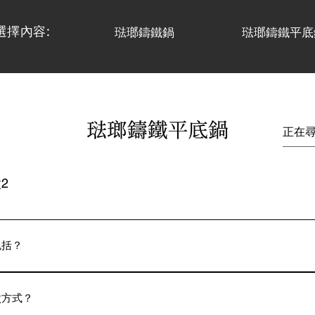
選擇內容:
琺瑯鑄鐵鍋
琺瑯鑄鐵平底
2
包括？
金鑄鐵加上一層玻璃材質的琺瑯進行表面處理而成的鍋子。 1.無論是明
間。 3.高熱傳導率，熱度平均，可以將食材均勻導熱。 4.極佳的
煮方式？
形狀並帶出食材的甘甜精華。 5.琺瑯屬中性且非活性材質，因此不