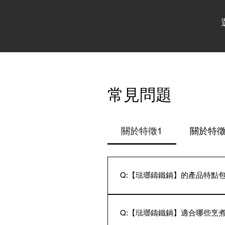
常見問題
關於特徵1
關於特徵
Q:【琺瑯鑄鐵鍋】的產品特點
A: 琺瑯鑄鐵鍋是在鐵和炭的合
佳，延長烹調好菜式後的保溫時
Q:【琺瑯鑄鐵鍋】適合哪些烹
從食材內部開始導熱，保持食材