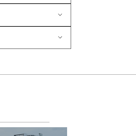
外，污漬或燒焦污垢附著請盡速清
會造成刮傷。 2.請使用不含研
。