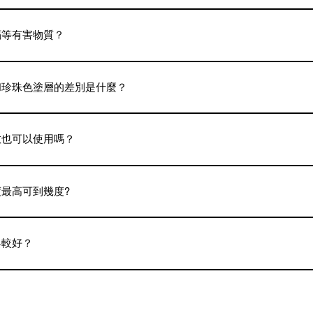
密製造的鍋蓋，可進行高難度無水調理，能牢牢鎖住食材精華、呈現美味
各種料理都很適合。另外，也可以無水烹調，適合的料理多不可數。
鎘等有害物質？
的Vermicular商品的理念，因此完全不使用含鎘的琺瑯。所以沒有
和珍珠色塗層的差別是什麼？
鑄鐵鍋含3層琺瑯塗層，珍珠色塗層是其中含1層珍珠色，而不含珍珠色塗層的
敏也可以使用嗎？
鑄鐵鍋的表面是玻璃材質的琺瑯塗層，因此一般正常使用沒有問題。但是鍋身
鏽鋼材質，在使用上請注意。
度最高可到幾度?
° C，溫度過高有機會對琺瑯造成損害，請盡量避免使用過高溫度。因火
，因此不建議使用於焗爐。
具較好？
廚具，避免使用不鏽鋼等金屬製的廚具以免傷及鍋身。此外，不鏽鋼會