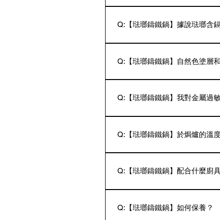
理也完全沒有問題。 6. 精
A: 蒸、煮、湯類、煎炒等，
Q:【琺瑯鑄鐵鍋】據說琺瑯含
A: 我們秉持提供顧客安心安全
製品。
Q:【琺瑯鑄鐵鍋】自然色塗層
A: Vermicular琺瑯
保養方法及料理方式均相同。
Q:【琺瑯鑄鐵鍋】我對金屬過
A: Vermicular琺瑯
鑄鐵的狀態，而鍋蓋把手採不
Q:【琺瑯鑄鐵鍋】於焗爐的溫
A: 最高的承受溫度為300 
溫度(~300℃)便會傷及琺瑯
Q:【琺瑯鑄鐵鍋】配合什麼廚
A: 請務必使用木製或矽膠製
形，請盡量避免使用。
Q:【琺瑯鑄鐵鍋】如何保養？