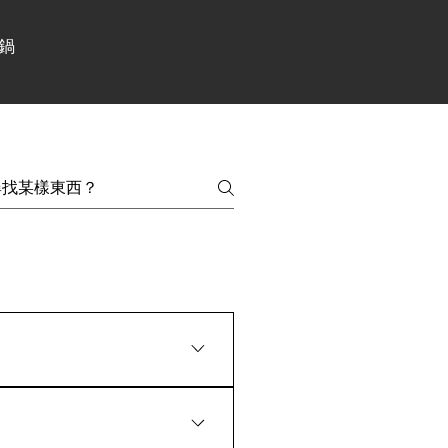
鍋
火、IH爐都適用。 2.保溫性極
遠紅外線效能，不破壞食材組織、
會溶於食材，製作果醬或醋類料